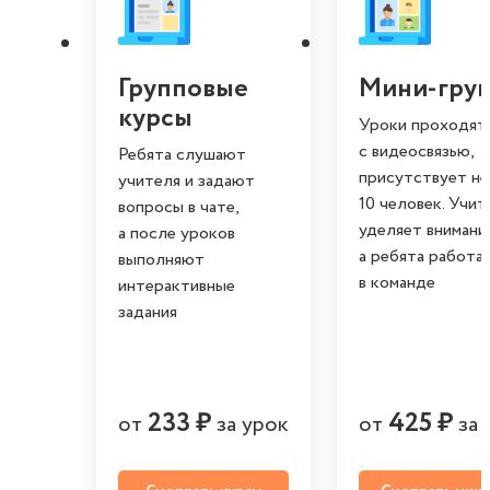
Групповые
Мини-гру
курсы
Уроки проходят
с видеосвязью,
Ребята слушают
присутствует н
учителя и задают
10 человек. Учит
вопросы в чате,
уделяет внимани
а после уроков
а ребята работа
выполняют
в команде
интерактивные
задания
233 ₽
425 ₽
от
за урок
от
за 